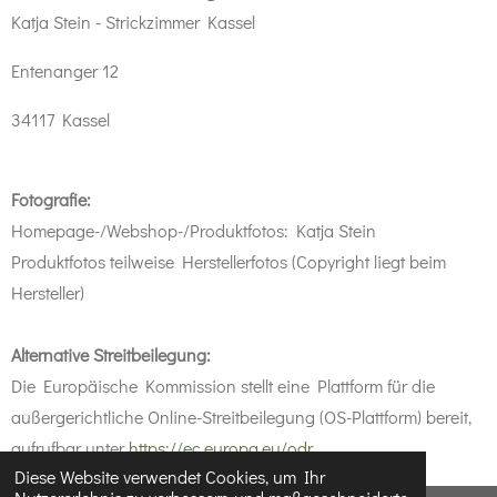
Katja Stein - Strickzimmer Kassel
Entenanger 12
34117 Kassel
Fotografie:
Homepage-/Webshop-/Produktfotos: Katja Stein
Produktfotos teilweise Herstellerfotos (Copyright liegt beim
Hersteller)
Alternative Streitbeilegung:
Die Europäische Kommission stellt eine Plattform für die
außergerichtliche Online-Streitbeilegung (OS-Plattform) bereit,
aufrufbar unter
https://ec.europa.eu/odr
.
Diese Website verwendet Cookies, um Ihr