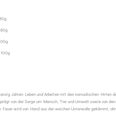
 80g
 80g
 100g
i 100g
wanzig Jahren Leben und Arbeiten mit den nomadischen Hirten d
geprägt von der Sorge um Mensch, Tier und Umwelt sowie von den 
e Faser wird von Hand aus der weichen Unterwolle gekämmt, ohn