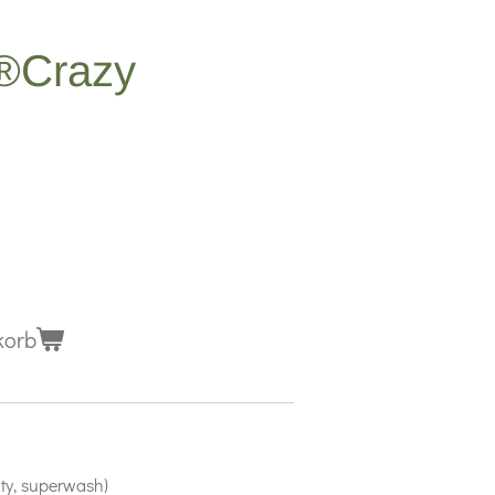
l®Crazy
korb
ty, superwash)