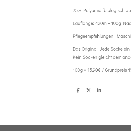
25% Polyamid (biologisch a
Lauflänge: 420m = 100g Nad
Pflegeempfehlungen: Masch
Das Original! Jede Socke ein
Kein Socken gleicht dem ander
100g = 15,90€ / Grundpreis 1
T
T
T
e
e
e
i
i
i
l
l
l
e
e
e
n
n
n