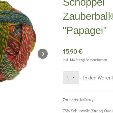
Schoppel
Zauberbal
"Papagei"
15,90 €
inkl. MwSt zzgl. Versandkosten
In den Waren
Zauberball®Crazy
75% Schurwolle (Strong Quali