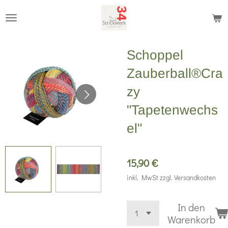
Zum
Hauptinhalt
springen
Schoppel
Zauberball®Cra
zy
"Tapetenwechs
el"
15,90 €
inkl. MwSt zzgl. Versandkosten
In den
Warenkorb