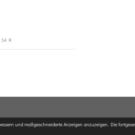
/ 34 R
rbessern und maßgeschneiderte Anzeigen anzuzeigen. Die fortgese