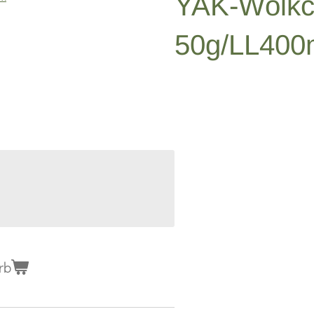
YAK-Wölkc
50g/LL400
rb