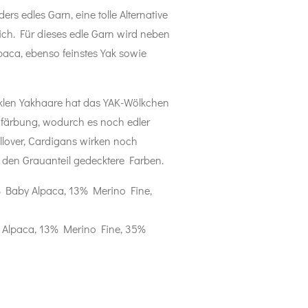
rs edles Garn, eine tolle Alternative
ich. Für dieses edle Garn wird neben
paca, ebenso feinstes Yak sowie
klen Yakhaare hat das YAK-Wölkchen
aufärbung, wodurch es noch edler
ullover, Cardigans wirken noch
h den Grauanteil gedecktere Farben.
 Baby Alpaca
, 13% Merino Fine,
Alpaca, 13% Merino Fine, 35%