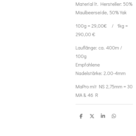
Material lt. Hersteller:
50%
Maulbeerseide
, 50% Yak
100g = 29,00€ / 1kg =
290,00 €
Lauflänge: ca. 400m /
100g
Empfohlene
Nadelstärke: 2.00-4mm
MaPro mit NS 2,75mm = 30
MA & 46 R
T
T
T
T
e
e
e
e
i
i
i
i
l
l
l
l