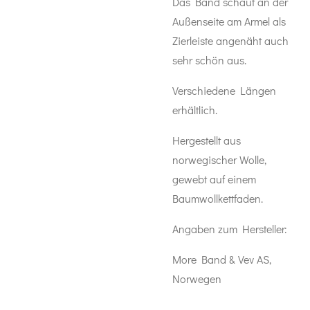
Das Band schaut an der
Außenseite am Armel als
Zierleiste angenäht auch
sehr schön aus.
Verschiedene Längen
erhältlich.
Hergestellt aus
norwegischer Wolle,
gewebt auf einem
Baumwollkettfaden.
Angaben zum Hersteller:
More Band & Vev AS,
Norwegen