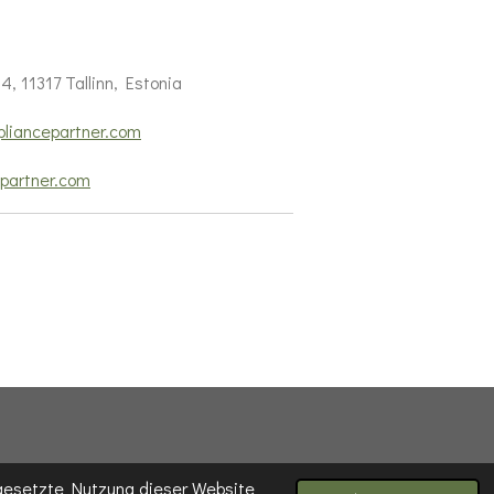
4, 11317 Tallinn, Estonia
liancepartner.com
partner.com
tgesetzte Nutzung dieser Website