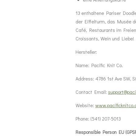
13
enthaltene
Pariser
Doodl
der
Eiffelturm
,
das
Musée
d
Café
,
Restaurants
im
Freie
Croissants
,
Wein
und
Liebe
!
Hersteller:
Name: Pacific Knit Co.
Address: 4786 1st Ave SW, S
Contact Email:
support@paci
Website:
www.pacificknitco
Phone: (541) 207-5013
Responsible Person EU (GPSR