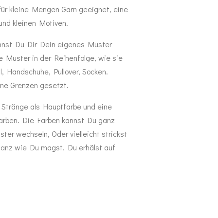
für kleine Mengen Garn geeignet, eine
nd kleinen Motiven.
nnst Du Dir Dein eigenes Muster
 Muster in der Reihenfolge, wie sie
wl, Handschuhe, Pullover, Socken.
ine Grenzen gesetzt.
 Stränge als Hauptfarbe und eine
farben. Die Farben kannst Du ganz
er wechseln, Oder vielleicht strickst
 Ganz wie Du magst. Du erhälst auf