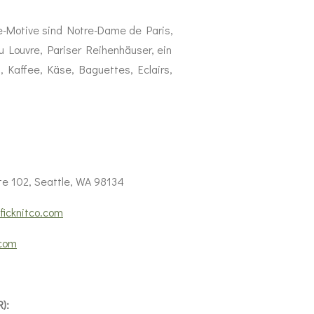
e
-
Motive
sind
Notre
-
Dame
de
Paris
,
u
Louvre
,
Pariser
Reihenhäuser
,
ein
n
,
Kaffee
,
Käse
,
Baguettes
,
Eclairs
,
te 102, Seattle, WA 98134
ficknitco.com
.com
):