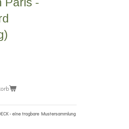
 Paris -
rd
g)
korb
DECK - eine tragbare Mustersammlung