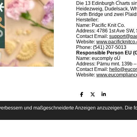
Die
13
Edinburgh
Charts
si
Heidezweig
,
Dudelsack
,
Wh
Forth
Bridge
und
zwei
Plaid
Hersteller:
Name: Pacific Knit Co.
Address: 4786 1st Ave SW, 
Contact Email:
support@pac
Website:
www.pacificknitco
Phone: (541) 207-5013
Responsible Person EU (
Name: eucomply oÜ
Address: Pärnu mnt. 139b – 
Contact Email:
hello@eucom
Website:
www.eucompliance
T
T
T
e
e
e
i
i
i
 verbessern und maßgeschneiderte Anzeigen anzuzeigen. Die fo
l
l
l
e
e
e
n
n
n