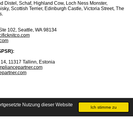
nd
Distel
,
Schaf
,
Highland
Cow
,
Loch
Ness
Monster
,
isky
,
Scottish
Terrier
,
Edinburgh
Castle
,
Victoria
Street
,
The
s
.
Ste 102, Seattle, WA 98134
ificknitco.com
.com
GPSR):
14, 11317 Tallinn, Estonia
pliancepartner.com
partner.com
rtgesetzte Nutzung dieser Website
Ich stimme zu