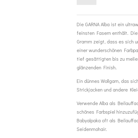
Die GARNA Alba ist ein ultr
feinsten Fasern enthält. Di
Gramm zeigt, dass es sich um
einer wunderschönen Farbpale
tief gesättigten bis zu meli
glänzenden Finish.
Ein dünnes Wollgarn, das sich 
Strickjacken und andere Kle
Verwende Alba als Beilauffa
schönes Farbspiel hinzuzufü
Babyalpaka oft als Beilauffa
Seidenmohair.