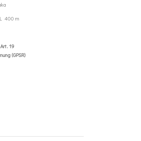
aka
 LL 400 m
Art. 19
dnung (GPSR)