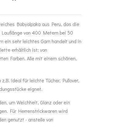
aweiches Babyalpaka aus Peru, das die
e Lauflänge von 400 Metern bei 50
 ein sehr leichtes Garn handelt und in
tte erhältlich ist: von
erten Farben. Alle mit einem schönen,
z.B. ideal für leichte Tücher, Pullover,
idungsstücke eignet.
den, um Weichheit, Glanz oder ein
gen. Für Herrenstrickwaren wird
den genutzt - anstelle von