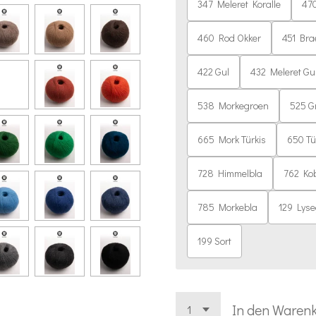
347 Meleret Koralle
470
460 Rod Okker
451 Bra
422 Gul
432 Meleret Gu
538 Morkegroen
525 G
665 Mork Türkis
650 Tü
728 Himmelbla
762 Kob
785 Morkebla
129 Lys
199 Sort
In den Waren