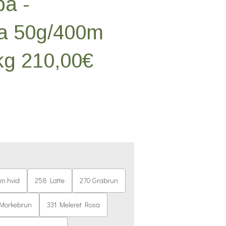
a -
a 50g/400m
 kg 210,00€
m hvid
258 Latte
270 Grabrun
Morkebrun
331 Meleret Rosa