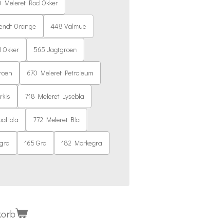
 Meleret Rod Okker
endt Orange
448 Valmue
l Okker
565 Jagtgroen
roen
670 Meleret Petroleum
rkis
718 Meleret Lysebla
altbla
772 Meleret Bla
egra
165 Gra
182 Morkegra
korb