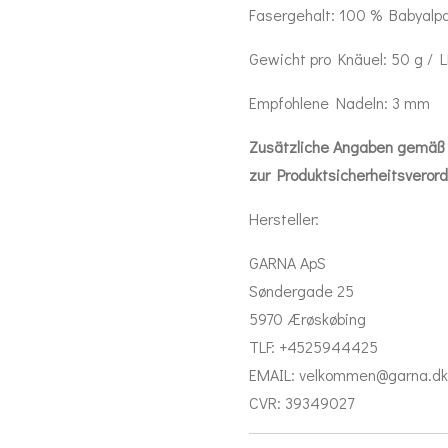
Fasergehalt: 100 % Babyalp
Gewicht pro Knäuel: 50 g /
Empfohlene Nadeln: 3 mm
Zusätzliche Angaben gemäß 
zur Produktsicherheitsveror
Hersteller:
GARNA ApS
Søndergade 25
5970 Ærøskøbing
TLF: +4525944425
EMAIL: velkommen@garna.dk
CVR: 39349027