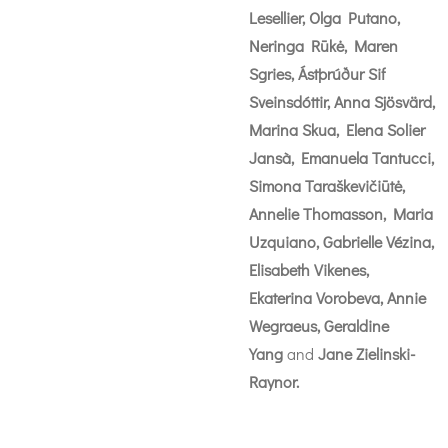
Lesellier, Olga Putano,
Neringa Rūkė, Maren
Sgries, Ástþrúður Sif
Sveinsdóttir, Anna Sjösvärd,
Marina Skua, Elena Solier
Jansà, Emanuela Tantucci,
Simona Taraškevičiūtė,
Annelie Thomasson, Maria
Uzquiano, Gabrielle Vézina,
Elisabeth Vikenes,
Ekaterina Vorobeva, Annie
Wegraeus, Geraldine
Yang
and
Jane Zielinski-
Raynor.