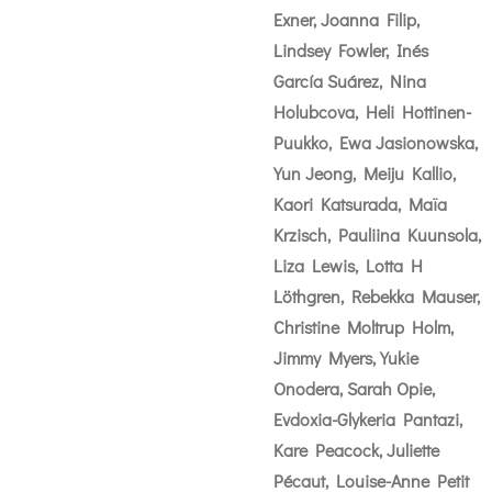
Exner, Joanna Filip,
Lindsey Fowler, Inés
García Suárez, Nina
Holubcova, Heli Hottinen-
Puukko, Ewa Jasionowska,
Yun Jeong, Meiju Kallio,
Kaori Katsurada, Maïa
Krzisch, Pauliina Kuunsola,
Liza Lewis, Lotta H
Löthgren, Rebekka Mauser,
Christine Moltrup Holm,
Jimmy Myers, Yukie
Onodera, Sarah Opie,
Evdoxia-Glykeria Pantazi,
Kare Peacock, Juliette
Pécaut, Louise-Anne Petit