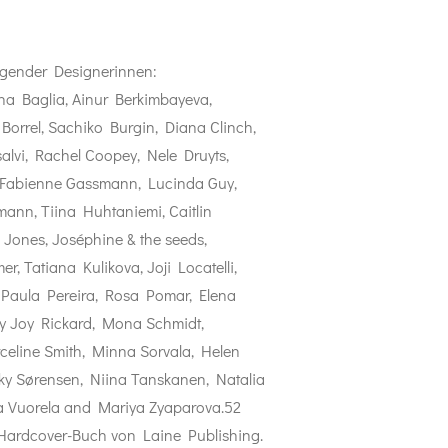
lgender Designerinnen:
ina Baglia, Ainur Berkimbayeva,
Borrel, Sachiko Burgin, Diana Clinch,
alvi, Rachel Coopey, Nele Druyts,
 Fabienne Gassmann, Lucinda Guy,
nn, Tiina Huhtaniemi, Caitlin
Jones, Joséphine & the seeds,
r, Tatiana Kulikova, Joji Locatelli,
 Paula Pereira, Rosa Pomar, Elena
ly Joy Rickard, Mona Schmidt,
celine Smith, Minna Sorvala, Helen
cky Sørensen, Niina Tanskanen, Natalia
ajsa Vuorela and Mariya Zyaparova.52
e Hardcover-Buch von Laine Publishing.