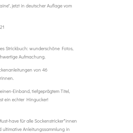
ine", jetzt in deutscher Auflage vom
021
es Strickbuch: wunderschöne Fotos,
ochwertige Aufmachung.
ckenanleitungen von 46
rinnen.
inen-Einband, tiefgeprägtem Titel,
t ein echter Hingucker!
st-have für alle Sockenstricker*innen
d ultimative Anleitungssammlung in