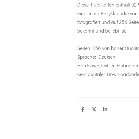
Diese Publikation enthält 52
eine echte Enzyklopädie vo
fotografiert und auf 256 Seit
bekannt und beliebt ist.
Seiten: 256 von hoher Qualit
Sprache: Deutsch
Hardcover, textiler Einband
Kein digitaler Downloadcode
T
T
T
e
e
e
i
i
i
l
l
l
e
e
e
n
n
n