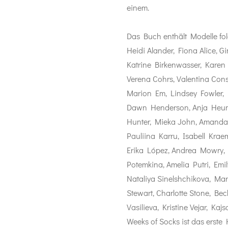
einem.
Das Buch enthält Modelle fo
Heidi Alander, Fiona Alice, G
Katrine Birkenwasser, Karen 
Verena Cohrs, Valentina Cons
Marion Em, Lindsey Fowler,
Dawn Henderson, Anja Heuma
Hunter, Mieka John, Amanda 
Pauliina Karru, Isabell Kraeme
Erika López, Andrea Mowry,
Potemkina, Amelia Putri, Emi
Nataliya Sinelshchikova, Mar
Stewart, Charlotte Stone, Be
Vasilieva, Kristine Vejar, K
Weeks of Socks ist das erst